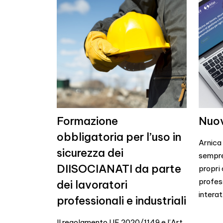
Formazione
Nuov
obbligatoria per l’uso in
Arnica 
sicurezza dei
sempre
DIISOCIANATI da parte
propri 
profess
dei lavoratori
interatt
professionali e industriali
Il regolamento UE 2020/1149 e l’Art.