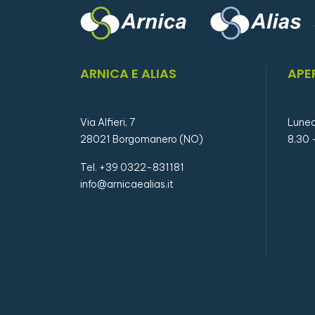
ARNICA E ALIAS
APE
Via Alfieri, 7
Luned
28021 Borgomanero (NO)
8.30 
Tel. +39 0322-831181
info@arnicaealias.it