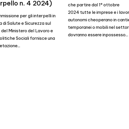
erpello n. 4 2024)
che partire dal 1° ottobre
2024 tutte le imprese e i lavo
issione per gli interpelli in
autonomi cheoperano in cantie
 di Salute e Sicurezza sul
temporanei o mobili nel settor
 del Ministero del Lavoro e
dovranno essere inpossesso...
olitiche Sociali fornisce una
etazione...