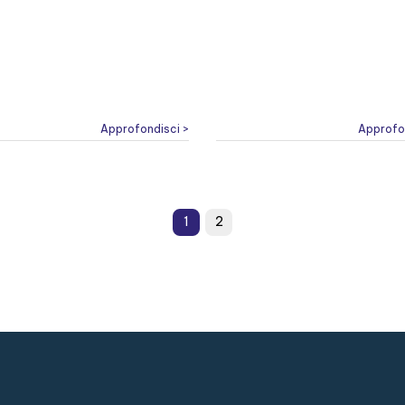
Approfondisci >
Approfo
1
2