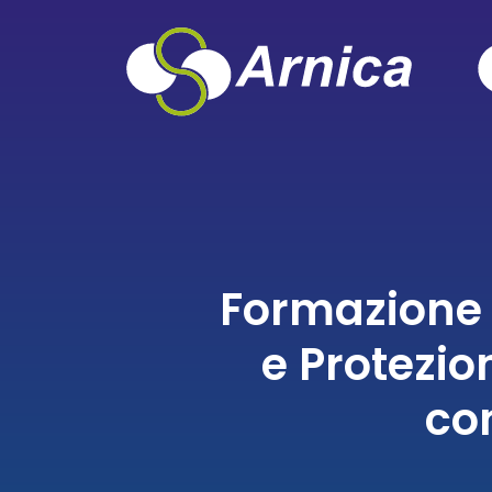
Formazione 
e Protezio
co