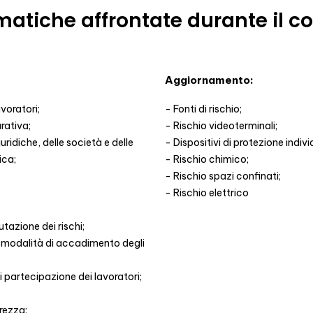
atiche affrontate durante il c
Aggiornamento:
avoratori;
Fonti di rischio;
urativa;
Rischio videoterminali;
ridiche, delle società e delle
Dispositivi di protezione individ
ica;
Rischio chimico;
Rischio spazi confinati;
Rischio elettrico
lutazione dei rischi;
e modalità di accadimento degli
di partecipazione dei lavoratori;
urezza;