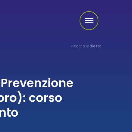
< torna indietro
 Prevenzione
oro): corso
nto