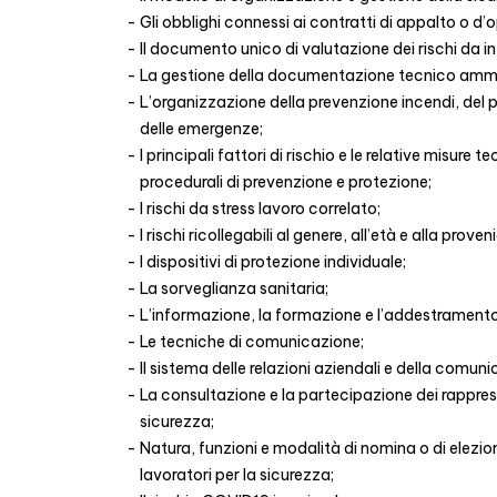
Gli obblighi connessi ai contratti di appalto o d’
Il documento unico di valutazione dei rischi da i
La gestione della documentazione tecnico ammin
L’organizzazione della prevenzione incendi, del 
delle emergenze;
I principali fattori di rischio e le relative misure 
procedurali di prevenzione e protezione;
I rischi da stress lavoro correlato;
I rischi ricollegabili al genere, all’età e alla prove
I dispositivi di protezione individuale;
La sorveglianza sanitaria;
L’informazione, la formazione e l’addestramento
Le tecniche di comunicazione;
Il sistema delle relazioni aziendali e della comun
La consultazione e la partecipazione dei rapprese
sicurezza;
Natura, funzioni e modalità di nomina o di elezio
lavoratori per la sicurezza;