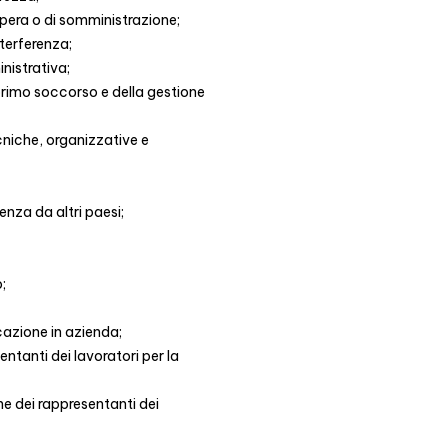
opera o di somministrazione;
nterferenza;
istrativa;
primo soccorso e della gestione
tecniche, organizzative e
nienza da altri paesi;
;
icazione in azienda;
ntanti dei lavoratori per la
ne dei rappresentanti dei