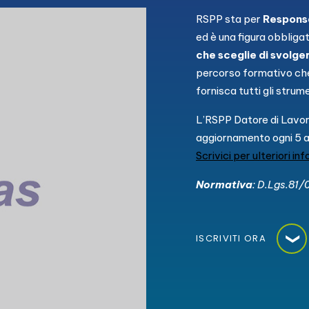
RSPP sta per
Responsa
ed è una figura obbligat
che sceglie di svolge
percorso formativo che
fornisca tutti gli strum
L’RSPP Datore di Lavoro 
aggiornamento ogni 5 an
Scrivici per ulteriori in
Normativa
: D.Lgs.81
ISCRIVITI ORA