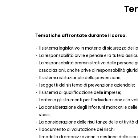
Tem
Tematiche affrontate durante il corso:
Il sistema legislativo in materia di sicurezza dei l
La responsabilità civile e penale e la tutela assic
La responsabilità amministrativa delle persone giu
associazioni, anche prive di responsabilità giurid
Il sistema istituzionale della prevenzione;
I soggetti del sistema di prevenzione aziendale;
Il sistema di qualificazione delle imprese;
I criteri e gli strumenti per l’individuazione e la va
La considerazione degli infortuni mancati e dell
stessi;
La considerazione delle risultanze delle attività 
Il documento di valutazione dei rischi;
Il modello di organizzazione e gestione della sic