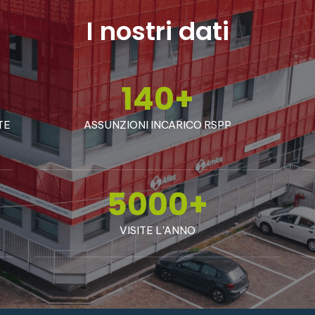
I nostri dati
140
+
TE
ASSUNZIONI INCARICO RSPP
5000
+
VISITE L'ANNO