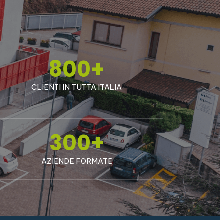
800
+
CLIENTI IN TUTTA ITALIA
300
+
AZIENDE FORMATE