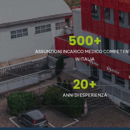
500
+
ASSUNZIONI INCARICO MEDICO COMPETEN
IN ITALIA
20
+
ANNI DI ESPERIENZA