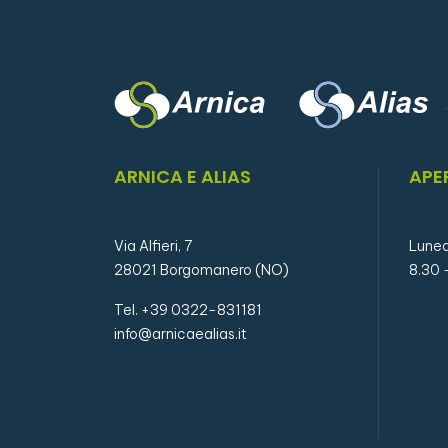
ARNICA E ALIAS
APE
Via Alfieri, 7
Luned
28021 Borgomanero (NO)
8.30 
Tel. +39 0322-831181
info@arnicaealias.it