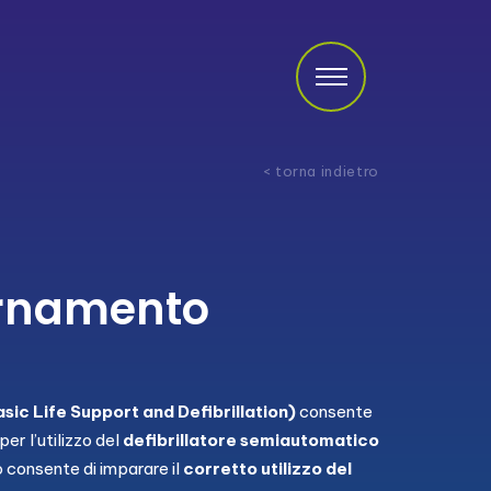
< torna indietro
ornamento
sic Life Support and Defibrillation)
consente
per l’utilizzo del
defibrillatore semiautomatico
so consente di imparare il
corretto utilizzo del