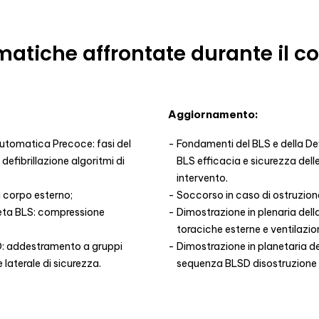
atiche affrontate durante il c
Aggiornamento:
automatica Precoce: fasi del
Fondamenti del BLS e della De
defibrillazione algoritmi di
BLS efficacia e sicurezza dell
intervento.
a corpo esterno;
Soccorso in caso di ostruzione
eta BLS: compressione
Dimostrazione in plenaria de
toraciche esterne e ventilazion
D: addestramento a gruppi
Dimostrazione in planetaria 
laterale di sicurezza.
sequenza BLSD disostruzione vi