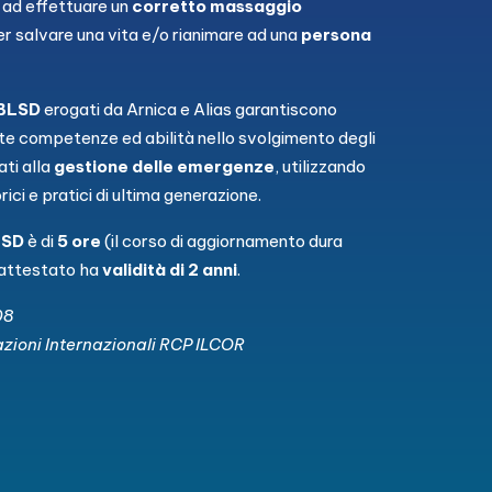
 ad effettuare un
corretto massaggio
ter salvare una vita e/o rianimare ad una
persona
 BLSD
erogati da Arnica e Alias garantiscono
uste competenze ed abilità nello svolgimento degli
ati alla
gestione delle emergenze
, utilizzando
ici e pratici di ultima generazione.
LSD
è di
5 ore
(il corso di aggiornamento dura
l’attestato ha
validità di 2 anni
.
08
oni Internazionali RCP ILCOR