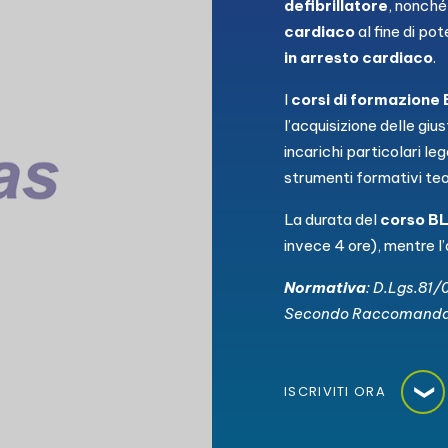
defibrillatore
, nonché
cardiaco
al fine di po
in arresto cardiaco
.
I
corsi di formazione
l’acquisizione delle gi
incarichi particolari leg
strumenti formativi teor
La durata del
corso B
invece 4 ore), mentre 
Normativa
: D.Lgs.81/
Secondo Raccomandazi
ISCRIVITI ORA